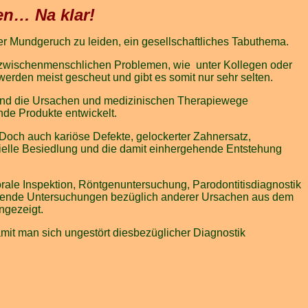
n… Na klar!
er Mundgeruch zu leiden, ein gesellschaftliches Tabuthema.
zu zwischenmenschlichen Problemen, wie unter Kollegen oder
rden meist gescheut und gibt es somit nur sehr selten.
sind die Ursachen und medizinischen Therapiewege
nde Produkte entwickelt.
Doch auch kariöse Defekte, gelockerter Zahnersatz,
rielle Besiedlung und die damit einhergehende Entstehung
rale Inspektion, Röntgenuntersuchung, Parodontitisdiagnostik
rgehende Untersuchungen bezüglich anderer Ursachen aus dem
ngezeigt.
mit man sich ungestört diesbezüglicher Diagnostik