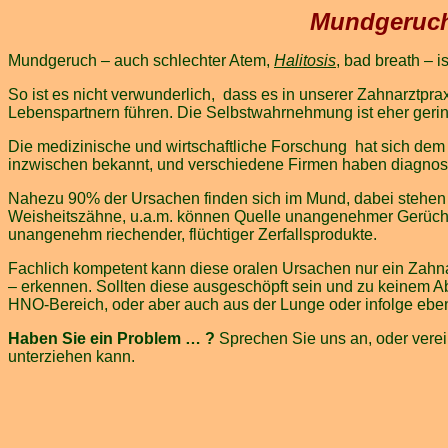
Mundgeruch
Mundgeruch – auch schlechter Atem,
Halitosis
, bad breath – 
So ist es nicht verwunderlich, dass es in unserer Zahnarztp
Lebenspartnern führen. Die Selbstwahrnehmung ist eher gerin
Die medizinische und wirtschaftliche Forschung hat sich d
inzwischen bekannt, und verschiedene Firmen haben diagnostis
Nahezu 90% der Ursachen finden sich im Mund, dabei stehen P
Weisheitszähne, u.a.m. können Quelle unangenehmer Gerüche s
unangenehm riechender, flüchtiger Zerfallsprodukte.
Fachlich kompetent kann diese oralen Ursachen nur ein Zahna
– erkennen. Sollten diese ausgeschöpft sein und zu keinem 
HNO-Bereich, oder aber auch aus der Lunge oder infolge ebenf
Haben Sie ein Problem … ?
Sprechen Sie uns an, oder verei
unterziehen kann.