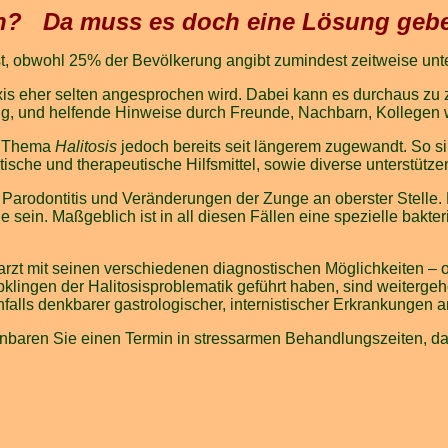
? Da muss es doch eine Lösung gebe
ist, obwohl 25% der Bevölkerung angibt zumindest zeitweise unt
raxis eher selten angesprochen wird. Dabei kann es durchaus 
g, und helfende Hinweise durch Freunde, Nachbarn, Kollegen we
em Thema
Halitosis
jedoch bereits seit längerem zugewandt. So 
che und therapeutische Hilfsmittel, sowie diverse unterstütze
arodontitis und Veränderungen der Zunge an oberster Stelle. 
ein. Maßgeblich ist in all diesen Fällen eine spezielle bakte
rzt mit seinen verschiedenen diagnostischen Möglichkeiten – o
Abklingen der Halitosisproblematik geführt haben, sind weite
alls denkbarer gastrologischer, internistischer Erkrankungen a
nbaren Sie einen Termin in stressarmen Behandlungszeiten, da